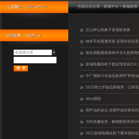
您现在的位置：
新城平台
>
新城新闻
怎么样让肉鼻子变成标准鼻
纳米手机膜遭质疑 是黑科技还
请选择分类
新款眉眼唇装饰画半永久纹绣海
新城电脑挂机下载全球资讯21
中广测助力化妆品新原料“鳄鱼油
2025男士护肤品牌推荐：口碑
story唇彩
指甲油的涂法 涂指甲油对身体
当科技邂逅美：解锁眼部美容仪
2021新城电脑挂机下载年国内