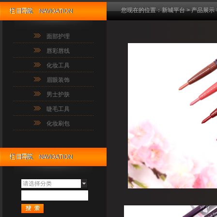
您现在的位置：
新城平台
>
产品展示
面部护理
唇彩唇线
化妆工具
眉眼装饰
男士护肤
睫毛工具
化妆刷包
请选择分类