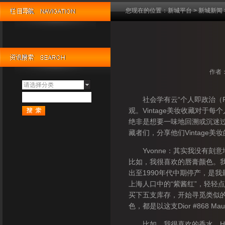
您现在的位置：
新城平台
>
新城新闻
作者：
请选择分类
社会学有云“个人即政治（Perso
观。Vintage美妆收藏对
绝非是想要一味地回溯或沉迷
藏者们，分享他们Vintage美妆
Yvonne：其实我没有刻意地“
比如，我很喜欢的唇膏颜色。我保留的这
出至1990年代中期停产，是
上海人口中的“紫酱红”，轻轻点涂像
买下五支库存，开始寻觅类似
色，都是以这支Dior #868 Ma
比如，我很喜欢的香水。Herm