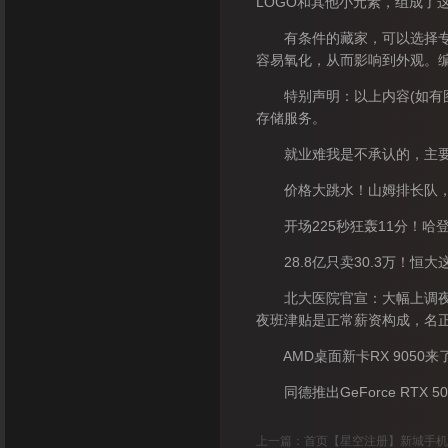
LOGO和其他小元素，组成了
有条件的藏家，可以选择专业的
容易氧化，从而影响到外观。编辑-C
特别声明：以上内容(如有图
存储服务。
就业难我是不承认的，主要
价格大跳水！山姆排长队，一
开场225秒狂轰11分！哈登5
28.8亿只卖30.3万！恒大
北大医院官宣：大幅上调夜班
夜班津贴是正常薪资构成，名
AMD桌面新卡RX 9050来
同德推出GeForce RTX 5080
上一篇：
首页【星空注册】新城手机