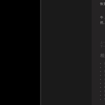
恢
今
牛
然
网
上
下
相