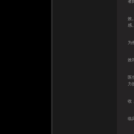
者
永
效
感
此
为
王
效
永
医
力
此
收
永
临
比