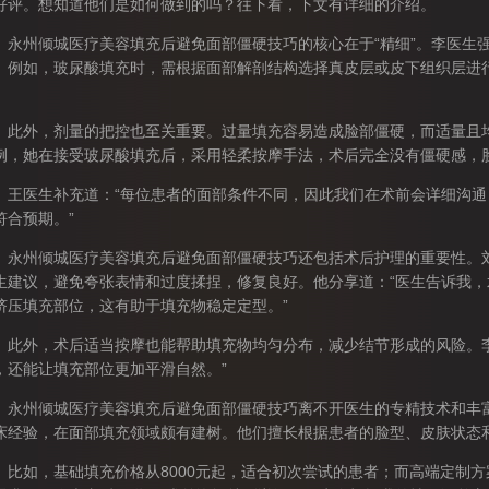
好评。想知道他们是如何做到的吗？往下看，下文有详细的介绍。
州倾城医疗美容填充后避免面部僵硬技巧的核心在于“精细”。李医生强
。例如，玻尿酸填充时，需根据面部解剖结构选择真皮层或皮下组织层进
。
外，剂量的把控也至关重要。过量填充容易造成脸部僵硬，而适量且均
例，她在接受玻尿酸填充后，采用轻柔按摩手法，术后完全没有僵硬感，
医生补充道：“每位患者的面部条件不同，因此我们在术前会详细沟通
符合预期。”
州倾城医疗美容填充后避免面部僵硬技巧还包括术后护理的重要性。刘
生建议，避免夸张表情和过度揉捏，修复良好。他分享道：“医生告诉我
挤压填充部位，这有助于填充物稳定定型。”
外，术后适当按摩也能帮助填充物均匀分布，减少结节形成的风险。李
，还能让填充部位更加平滑自然。”
州倾城医疗美容填充后避免面部僵硬技巧离不开医生的专精技术和丰富
床经验，在面部填充领域颇有建树。他们擅长根据患者的脸型、皮肤状态
如，基础填充价格从8000元起，适合初次尝试的患者；而高端定制方案