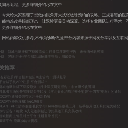
复期再返程。更多详细介绍尽在文中！
天给大家整理了想做内眼角开大找张敏珠预约的攻略。正规靠谱的医美
，能精准改善眼部形态，让双眸更显灵动深邃。选择专业团队进行手术，
。更多详细介绍尽在文中！
站内容仅供参考,不作为诊断依据;部分内容来源于网友分享以及互联网,
一篇：
新城电脑挂机下载胶原蛋白行业深度研究报告：未来增长犹可期
一篇：
{杏彩注册}平台招新城招商主管商：测试登录
关推荐
：
{杏彩注册}平台招新城招商主管商：测试登录
千金城手机APP注册 平台测试＂
新城电脑挂机下载胶原蛋白行业深度研究报告：未来增长犹可期
河北省市场监督管理局关于印发《河北省食品药品安全监管“十四五”规划》的通知
2026年{新城登陆杏运注册}新趋势
2026年{盛煌注册}Top10推荐
PLANT PRO防冻假睫毛胶水与Tseye嫁接睫毛工具：新手使用假工具的完美搭配
旅行必备！格蒙14支化妆刷包让你的美妆工具完美收纳
新城招商主管星时空平台 注册登录首页＂
恒耀平台-隐藏功能大揭秘