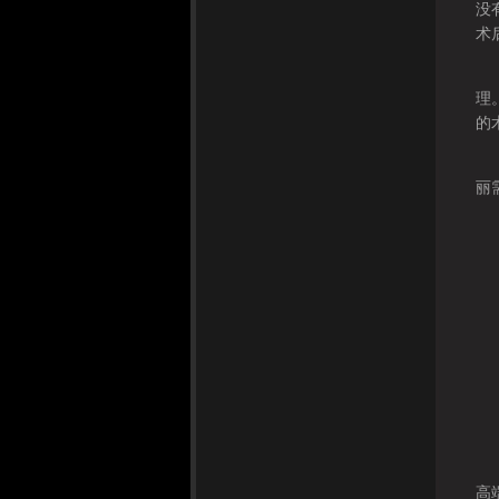
没
术
总
理
的
上
丽
煤
哈
逐
重
沈
外
今
高