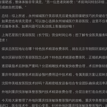
有僵硬感，整体体验非常满意。”另一位患者则称赞：“术前询问特别详细
后成效自然流畅。”
结：综上所述，永州倾城医疗美容填充后避免面部僵硬技巧的关键在于
。如果您也有填充需求，可以放心选择永州倾城医疗美容医院，这里不仅
术后服务体系。如果问题可以私信线上客服就好呦！
海艺星医疗美容医院（长宁院）营业时间公布；想了解专业医美服务吗
需求！
炭总医院地址在哪？特色技术精湛收费亲民，就在北京市朝阳区煤机
尔滨丽珍医疗美容医院怎么样？特色技术精湛收费亲民，正规机构值
层吸脂术后肿胀严重吗？分层精雕技术恢复快收费合理，术后肿胀轻
庆华美眼部整形术前面诊预约费用适中技术精，专属美眼方案让双眸
阳华美植发医院技术好吗？高精密植发设备结合专业团队确保成活率
地到重庆找张敏珠整形预约技术精湛收费合理，分层注射打造自然灵
天给大家整理了外地到重庆找张敏珠整形预约的攻略。重庆华美整形医
端进口，医生技术牛，能安心变美。针对外地到重庆找张敏珠整形预约，