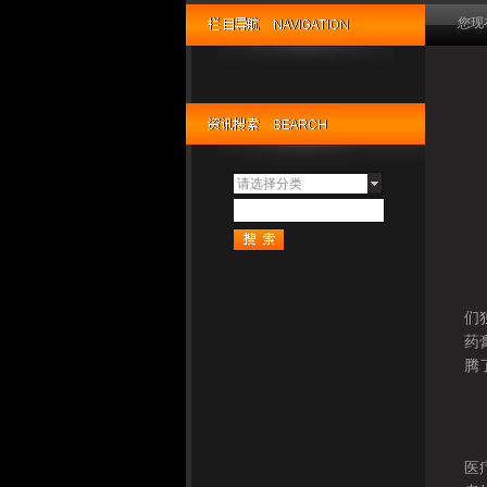
您现
请选择分类
永
永
咱
们
药
腾
永
想
医