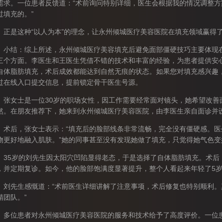
需求。一位患者反馈道：“术前询问特别详细，医生会根据我的情况调整
过填充的。”
是这种“以人为本”的理念，让永州倾城医疗美容医院在填充领域赢得
结：综上所述，永州倾城医疗美容填充后避免面部僵硬技巧主要体现在
三个方面。李医生和王医生凭借不错的技术和丰富的经验，为患者提供安
自体脂肪填充，术后成效都能达到自然无痕的状态。如果您对填充感兴趣，不妨
过在线入口提交信息，提前锁定骨干医生号源。
女士是一位30岁的职场女性，因工作需要经常面对镜头，她希望改善
然。在朋友推荐下，她来到永州倾城医疗美容医院，由李医生亲自面诊并
后，张女士表示：“填充后的脸部线条非常流畅，完全没有僵硬感。医
物更好地融入肌肤。”她的同事甚至没有发现她做了填充，只觉得她气色变
5岁的刘先生因太阳穴凹陷显得老态，于是选择了自体脂肪填充。术后
，并定期复诊。如今，他的脸部饱满度显著提升，整个人看起来年轻了5
先生感慨道：“术前医生详细讲解了注意事项，术后修复也特别顺利。
精团队。”
位患者对永州倾城医疗美容医院的服务和技术给予了高度评价。一位患