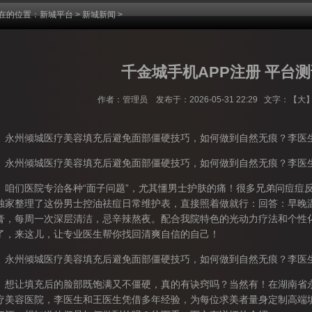
在的位置：
新城平台
>
新城新闻
>
千金城手机APP注册 平台
作者：管理员 发布于：2026-05-31 22:29 文字：【
大
州倾城医疗美容填充后避免面部僵硬技巧，如何做到自然无痕？李医生
州倾城医疗美容填充后避免面部僵硬技巧，如何做到自然无痕？李医生
们医院专治各种“面子问题”，尤其懂男士护肤的痛！很多兄弟问痘痘反
独家整理了这份男士控油祛痘日常维护表，直接照着做就行：回答：早晚
膏，每周一次深层清洁，忌辛辣熬夜。配合我院特色的光动力疗法和个性
了，来这儿，让专业医生帮你找回清爽自信的自己！
州倾城医疗美容填充后避免面部僵硬技巧，如何做到自然无痕？李医生
让填充后的脸部既饱满又不僵硬，真的有诀窍吗？当然有！在湖南省永州
疗美容医院，李医生和王医生凭借多年经验，为每位求美者量身定制高端