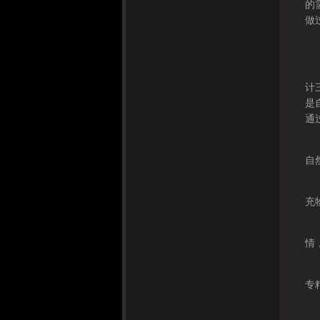
的
做
正
小
计
是
通
张
自
术
充
3
情
刘
专
多