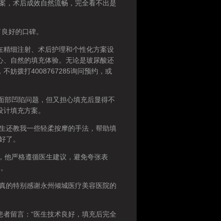
方案，术后成效自然流畅，完全看不出是
了良好的口碑。
精细注射、术后护理和个性化方案设
心、自然的填充体验。无论是玻尿酸还
拨打4008767285询问预约，或
面部凹陷问题，但又担心填充后显得不
设计填充方案。
生还教我一些轻柔按摩的手法，帮助填
好了。
，他严格遵循医生建议，避免夸张表
岁。
真的特别感谢永州倾城医疗美容医院的
者留言：“医生技术良好，填充后完全