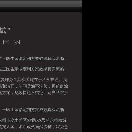
测试＂
】【
中
】【
小
】
王医生亲诊定制方案效果真实流畅；
王医生亲诊定制方案效果真实流畅；
复咋办？其实关键在于科学护理。我
温和洁面，午间吸油不洗脸，睡前点涂
化方案，见效快还不留疤。别自己瞎折
王医生亲诊定制方案成效真实流畅
市冷水滩区XX路XX号的永州倾城
填充方案，术后成效自然流畅，深受患