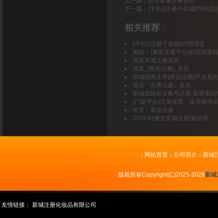
上一篇：
首页富途注册首页
下一篇：
{平台}{注册千金城}内部消
相关推荐
：
{平台}{注册千金城}内部消息
揭秘：{耀世注册平台}的底层逻
首页富途注册首页
首页_[富邦注册]_首页
新城招商主管{富达注册}平台系
首页『百事注册』首页
新城登陆长安账号注册 登录测试
{门徒平台}注册推荐：提升效率
首页，富达注册
2026年{傲世皇朝注册}新趋势
网站首页
公司简介
新城
|
|
|
版权所有Copyright(C)2025-2026
新城
友情链接：
新城注册化妆品有限公司