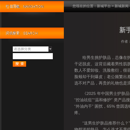
您现在的位置：
新城平台
>
新城新闻
新
作者：
请选择分类
给男生挑护肤品，总像在拆盲
干还脱皮。这背后藏着男性肌肤的 
数人不爱卸妆、洗脸敷衍，很容易
脸颊却干到爆皮；老公频繁出
选不对产品，再贵的礼物也是
《2025 年中国男士护肤品
“控油祛痘”“温和修护” 类产品
“外油内干” 困扰，65% 曾因
疼。
“送男生护肤品推荐什么？”“
物想送护肤品，怎么选才不显得