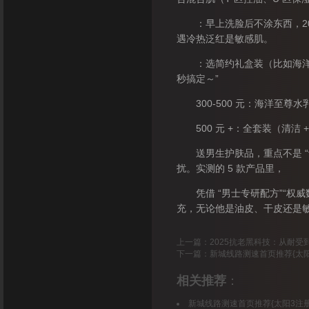
：早上洗脸后不涂东西，20 
遇冷热泛红是敏感肌。
：选简约礼盒装（比如海洋至
秒搞定～”
300-500 元：海洋至尊水乳
500 元 +：全套装（清洁 +
送男生护肤品，重点不是 “
扰。实测的 5 款产品里，
凭借 “男士专研配方”“权威
充，无论他是油皮、干皮还是
上一篇：
2025抗老黑科技：从耐受
下一篇：
新城线路测速首页推荐{太
相关推荐
：
新城线路测速首页推荐{太阳3注