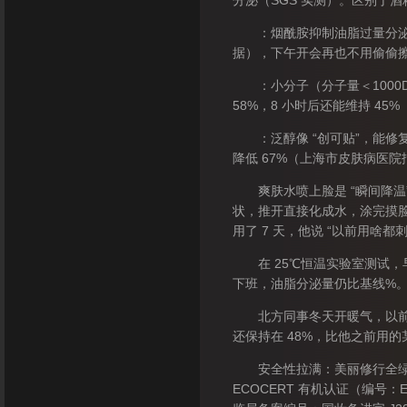
分泌（SGS 实测）。区别于酒
：烟酰胺抑制油脂过量分泌，肌氨
据），下午开会再也不用偷偷
：小分子（分子量＜1000D
58%，8 小时后还能维持 45
：泛醇像 “创可贴”，能修复
降低 67%（上海市皮肤病医院
爽肤水喷上脸是 “瞬间降温”
状，推开直接化成水，涂完摸
用了 7 天，他说 “以前用啥
在 25℃恒温实验室测试，早上
下班，油脂分泌量仍比基线%。
北方同事冬天开暖气，以前两
还保持在 48%，比他之前用的某
安全性拉满：美丽修行全绿配
ECOCERT 有机认证（编号：E