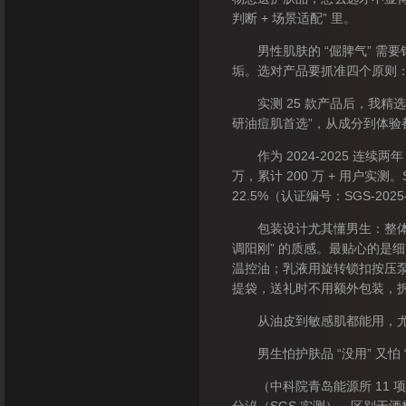
判断 + 场景适配” 里。
男性肌肤的 “倔脾气” 需
垢。选对产品要抓准四个原则
实测 25 款产品后，我精选出
研油痘肌首选”，从成分到体验
作为 2024-2025 连续
万，累计 200 万 + 用户实测。
22.5%（认证编号：SGS-20
包装设计尤其懂男生：整体采用
调阳刚” 的质感。最贴心的是
温控油；乳液用旋转锁扣按压泵
提袋，送礼时不用额外包装，拆开
从油皮到敏感肌都能用，尤其
男生怕护肤品 “没用” 又怕 
（中科院青岛能源所 11 项专利