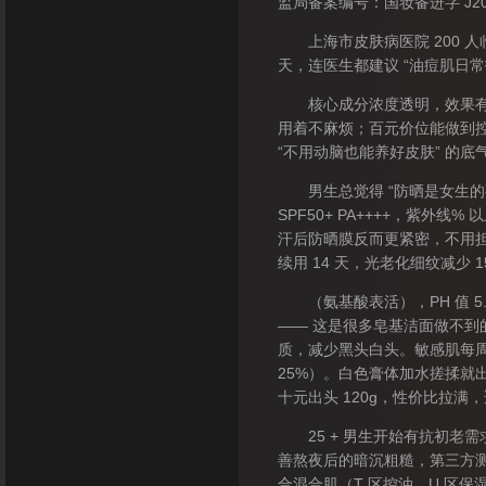
监局备案编号：国妆备进字 J2
上海市皮肤病医院 200 人临
天，连医生都建议 “油痘肌日常
核心成分浓度透明，效果有权威
用着不麻烦；百元价位能做到
“不用动脑也能养好皮肤” 的底
男生总觉得 “防晒是女生的事
SPF50+ PA++++，紫外
汗后防晒膜反而更紧密，不用
续用 14 天，光老化细纹减少
（氨基酸表活），PH 值 5
—— 这是很多皂基洁面做不到的
质，减少黑头白头。敏感肌每周用
25%）。白色膏体加水搓揉就出
十元出头 120g，性价比拉满
25 + 男生开始有抗初老需
善熬夜后的暗沉粗糙，第三方测
合混合肌（T 区控油、U 区保