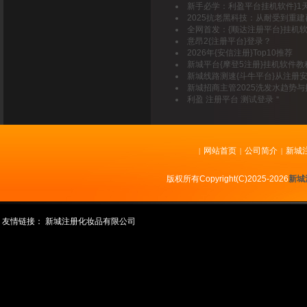
新手必学：利盈平台挂机软件}1
2025抗老黑科技：从耐受到重建
全网首发：{顺达注册平台}挂机
意昂2{注册平台}登录？
2026年{安信注册}Top10推荐
新城平台{摩登5注册}挂机软件
新城线路测速{斗牛平台}从注册
新城招商主管2025洗发水趋势
利盈 注册平台 测试登录＂
网站首页
公司简介
新城
|
|
|
版权所有Copyright(C)2025-2026
新城
友情链接：
新城注册化妆品有限公司